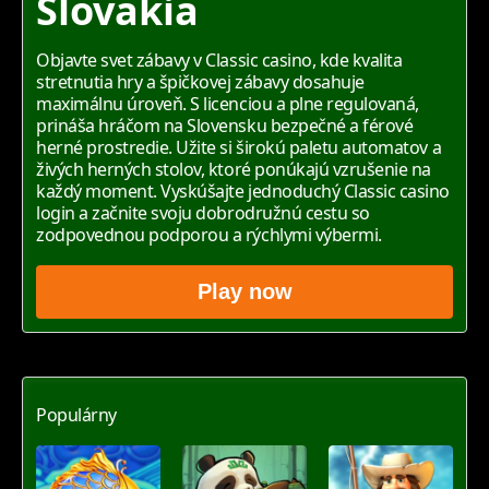
Slovakia
Objavte svet zábavy v Classic casino, kde kvalita
stretnutia hry a špičkovej zábavy dosahuje
maximálnu úroveň. S licenciou a plne regulovaná,
prináša hráčom na Slovensku bezpečné a férové
herné prostredie. Užite si širokú paletu automatov a
živých herných stolov, ktoré ponúkajú vzrušenie na
každý moment. Vyskúšajte jednoduchý Classic casino
login a začnite svoju dobrodružnú cestu so
zodpovednou podporou a rýchlymi výbermi.
Play now
Populárny