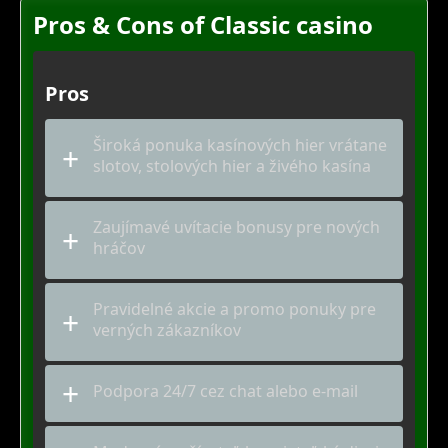
Pros & Cons of Classic casino
Pros
Široká ponuka kasínových hier vrátane
slotov, stolových hier a živého kasína
Zaujímavé uvítacie bonusy pre nových
hráčov
Pravidelné akcie a promo ponuky pre
verných zákazníkov
Podpora 24/7 cez chat alebo e-mail