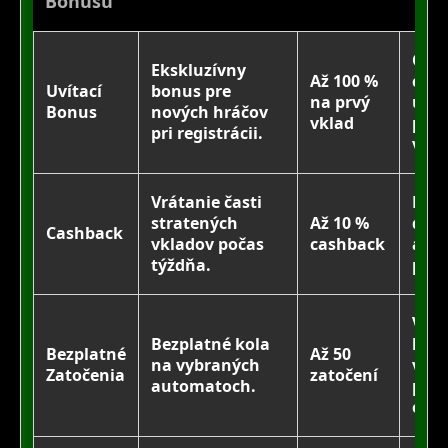
Bonusu
Clas
Ekskluzívny
Až 100 %
casi
Uvítací
bonus pre
na prvý
up a
Bonus
nových hráčov
vklad
poči
pri registrácii.
vkla
Vrátanie časti
Prih
stratených
Až 10 %
do 
Cashback
vkladov počas
cashback
a hr
týždňa.
prav
Vyk
Bezplatné kola
kval
Bezplatné
Až 50
na vybraných
vkla
Zatočenia
zatočení
automatoch.
pro
obdo