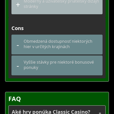
Moderný a užívateľsky priateľský dizajn
stránky
Cons
Obmedzená dostupnosť niektorých
hier v určitých krajinách
Vyššie stávky pre niektoré bonusové
ponuky
FAQ
Aké hry ponúka Classic Casino?