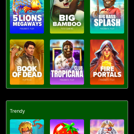
Trendy