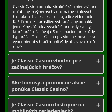
Classic Casino ponúka širokú škálu hier, vrátane
obľúbených výherných automatov, stolových
hier ako je blackjack a ruleta, a tiež video poker.
Každá hra je starostlivo vybraná, aby ponúkla
jedinečný zážitok a vysoké štandardy kvality,
ktoré hráči očakávajú. S destináciou pre každý
typ hráča, Classic Casino pravidelne inovuje svoj
výber hier, aby hráči mohli vždy objavovať niečo
nové.
Je Classic Casino vhodné pre
začínajúcich hráčov?
Aké bonusy a promočné akcie
ponúka Classic Casino?
Je Classic Casino dostupné na
mobilných zariadeniach?