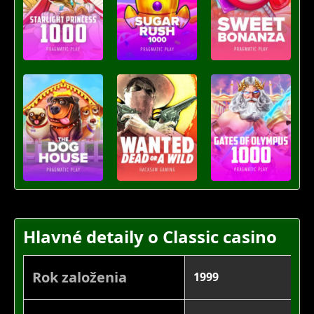
Hlavné detaily o Classic casino
Rok založenia
1999